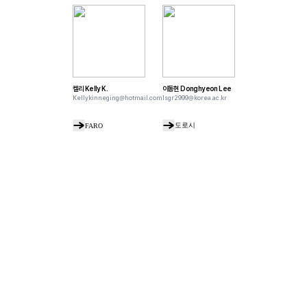
켈리
Kelly K.
이동현
Donghyeon Lee
Kellykinneging@hotmail.com
lsgr2999@korea.ac.kr
도로시
FARO